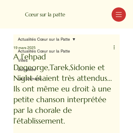
MENU
Cœur sur la patte
Actualités Cœur sur la Patte
19 mars 2025
Actualités Cœur sur la Patte
A l’ehpad
Villes
Degeorge,Tarek,Sidonie et
actualités
Night étaient très attendus…
Les animaux
Ils ont même eu droit à une
petite chanson interprétée
par la chorale de
l’établissement.