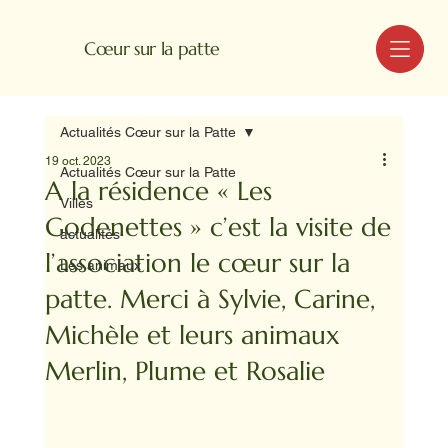
MENU
Cœur sur la patte
Actualités Cœur sur la Patte
19 oct. 2023
Actualités Cœur sur la Patte
A la résidence « Les
Villes
Godenettes » c’est la visite de
actualités
l’association le cœur sur la
Les animaux
patte. Merci à Sylvie, Carine,
Michèle et leurs animaux
Merlin, Plume et Rosalie