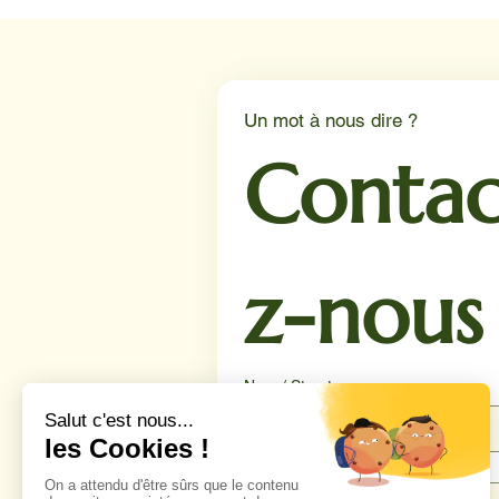
service d’oncologie du CHU
de Lille.
Un mot à nous dire ?
Contac
z-nous
Nom / Structure
Téléphone
*