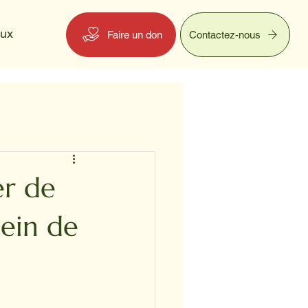
eux
Faire un don
Contactez-nous
er de
lein de