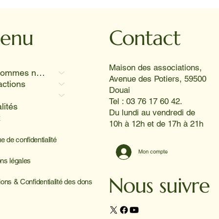
 où Twiggy, Koka et
or ont provoqué des
res aussi radieux que le
enu
Contact
l 😊
Maison des associations,
Qui sommes nous
Avenue des Potiers, 59500
actions
Douai
Tel : 03 76 17 60 42.
lités
Du lundi au vendredi de
x
10h à 12h et de 17h à 21h
ue de confidentialité
Mon compte
ns légales
Nous suivre
ions & Confidentialité des dons