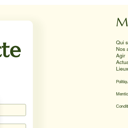
Reporterre
Lens
Juni
souri
M
solei
te
Nos 
Agir
Actua
Lieu
Politiq
Mentio
Condit