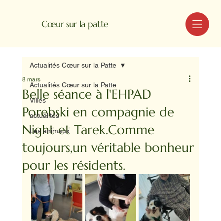
MENU
Cœur sur la patte
Actualités Cœur sur la Patte
8 mars
Actualités Cœur sur la Patte
Belle séance à l'EHPAD
Villes
Porebski en compagnie de
actualités
Night et Tarek.Comme
Les animaux
toujours,un véritable bonheur
pour les résidents.