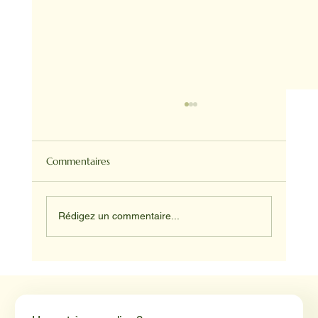
Commentaires
Rédigez un commentaire...
Médiation animale en milieu hospitalier :
un éclairage par Reporterre