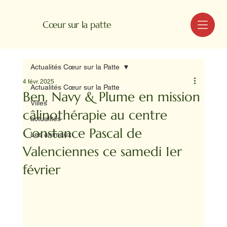
MENU
Cœur sur la patte
Actualités Cœur sur la Patte
4 févr. 2025
Actualités Cœur sur la Patte
Ben, Navy & Plume en mission
Villes
câlinothérapie au centre
actualités
Constance Pascal de
Les animaux
Valenciennes ce samedi 1er
février