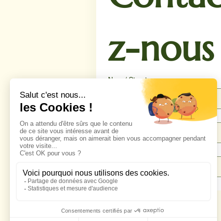
z-nous
Nom / Structure
Téléphone
*
Email
*
Message
*