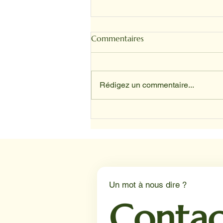
Commentaires
Rédigez un commentaire...
Depuis avril, nos animaux ont
trouvé leur place au sein du
service d’oncologie du CHU
de Lille.
Un mot à nous dire ?
Contac