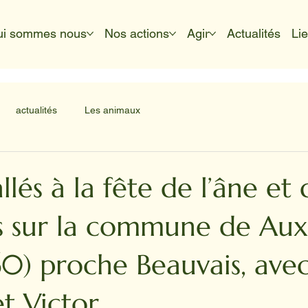
ui sommes nous
Nos actions
Agir
Actualités
Li
actualités
Les animaux
llés à la fête de l’âne et 
ns sur la commune de Aux
60) proche Beauvais, ave
et Victor.