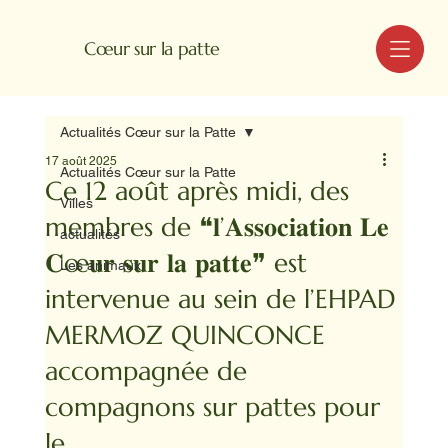
MENU
Cœur sur la patte
Actualités Cœur sur la Patte
17 août 2025
Actualités Cœur sur la Patte
Ce 12 août après midi, des
Villes
membres de ❝𝐥’𝐀𝐬𝐬𝐨𝐜𝐢𝐚𝐭𝐢𝐨𝐧 𝐋𝐞
actualités
𝐂œ𝐮𝐫 𝐬𝐮𝐫 𝐥𝐚 𝐩𝐚𝐭𝐭𝐞❞ est
Les animaux
intervenue au sein de l’EHPAD
MERMOZ QUINCONCE
accompagnée de
compagnons sur pattes pour
le...