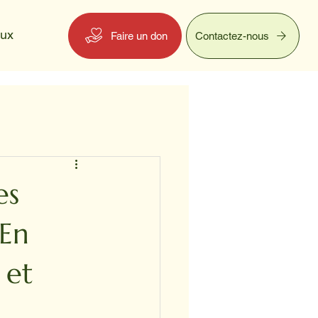
eux
Faire un don
Contactez-nous
es
 En
 et