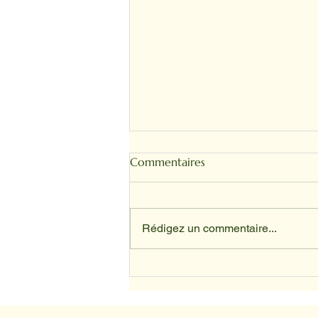
Commentaires
Rédigez un commentaire...
Depuis avril, nos animaux ont
trouvé leur place au sein du
service d’oncologie du CHU