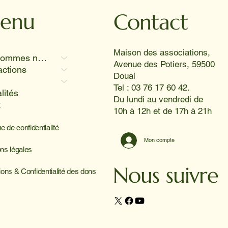
or ont provoqué des
res aussi radieux que le
enu
Contact
l 😊
Maison des associations,
Qui sommes nous
Avenue des Potiers, 59500
actions
Douai
Tel : 03 76 17 60 42.
lités
Du lundi au vendredi de
x
10h à 12h et de 17h à 21h
ue de confidentialité
Mon compte
ns légales
Nous suivre
ions & Confidentialité des dons