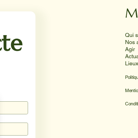
Juni
souri
M
solei
te
Nos 
Agir
Actua
Lieu
Politiq
Mentio
Condit