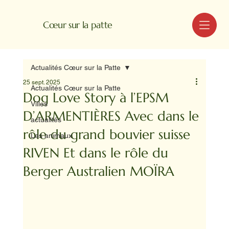
MENU
Cœur sur la patte
Actualités Cœur sur la Patte
25 sept. 2025
Actualités Cœur sur la Patte
Dog Love Story à l’EPSM
Villes
D’ARMENTIÈRES Avec dans le
actualités
rôle du grand bouvier suisse
Les animaux
RIVEN Et dans le rôle du
Berger Australien MOÏRA