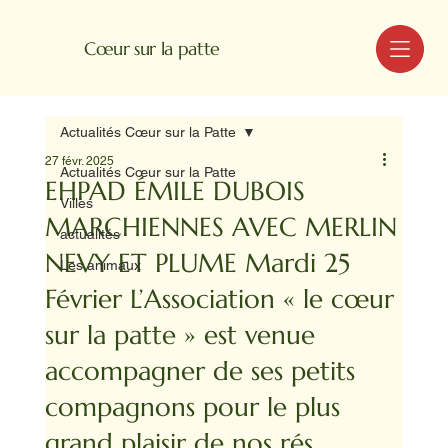
MENU
Cœur sur la patte
Actualités Cœur sur la Patte
27 févr. 2025
Actualités Cœur sur la Patte
EHPAD ÉMILE DUBOIS
Villes
MARCHIENNES AVEC MERLIN
actualités
NEVY ET PLUME Mardi 25
Les animaux
Février L’Association « le cœur
sur la patte » est venue
accompagner de ses petits
compagnons pour le plus
grand plaisir de nos rés...