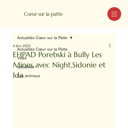
MENU
Cœur sur la patte
Actualités Cœur sur la Patte
4 févr. 2023
Actualités Cœur sur la Patte
EHPAD Porebski à Bully Les
Villes
Mines avec Night,Sidonie et
actualités
Ida
Les animaux