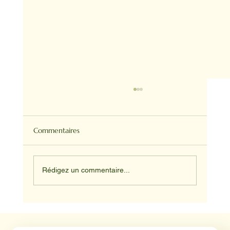
Commentaires
Rédigez un commentaire...
Médiation animale en milieu hospitalier :
un éclairage par Reporterre