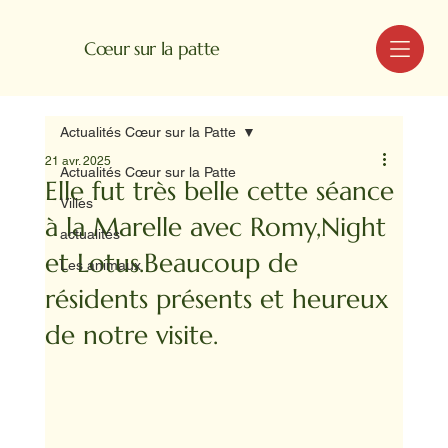
MENU
Cœur sur la patte
Actualités Cœur sur la Patte
21 avr. 2025
Actualités Cœur sur la Patte
Elle fut très belle cette séance
Villes
à la Marelle avec Romy,Night
actualités
et Lotus.Beaucoup de
Les animaux
résidents présents et heureux
de notre visite.