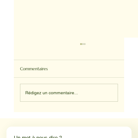
Commentaires
Rédigez un commentaire...
Médiation animale en milieu hospitalier :
un éclairage par Reporterre
Un mot à nous dire ?