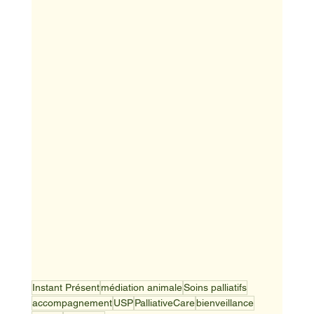
Instant Présent
médiation animale
Soins palliatifs
accompagnement
USP
PalliativeCare
bienveillance