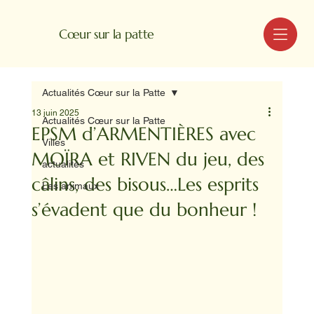
MENU
Cœur sur la patte
Actualités Cœur sur la Patte
13 juin 2025
Actualités Cœur sur la Patte
EPSM d’ARMENTIÈRES avec
Villes
MOÏRA et RIVEN du jeu, des
actualités
câlins, des bisous…Les esprits
Les animaux
s’évadent que du bonheur !