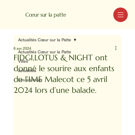
MENU
Cœur sur la patte
Actualités Cœur sur la Patte
6 avr. 2024
Actualités Cœur sur la Patte
FIDGI,LOTUS & NIGHT ont
Villes
donné le sourire aux enfants
actualités
de l’IME Malecot ce 5 avril
Les animaux
2024 lors d’une balade.