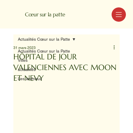
MENU
Cœur sur la patte
Actualités Cœur sur la Patte
31 mars 2023
Actualités Cœur sur la Patte
HÔPITAL DE JOUR
Villes
VALENCIENNES AVEC MOON
actualités
ET NEVY
Les animaux