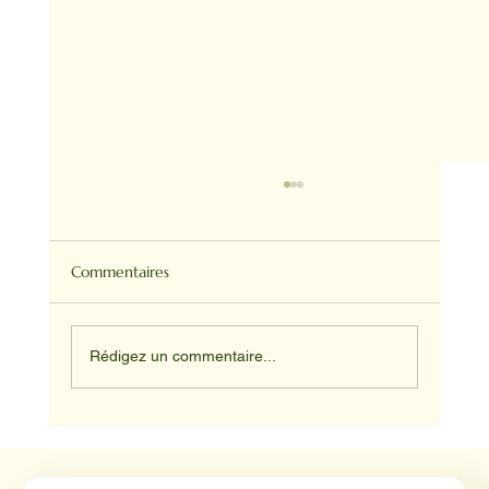
Commentaires
Rédigez un commentaire...
Médiation animale en milieu hospitalier :
un éclairage par Reporterre