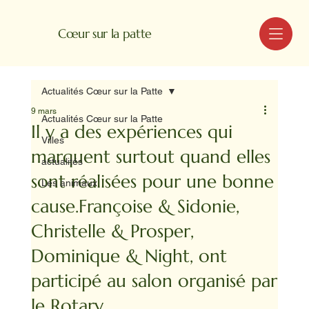
MENU
Cœur sur la patte
Actualités Cœur sur la Patte
9 mars
Actualités Cœur sur la Patte
Il y a des expériences qui
Villes
marquent surtout quand elles
actualités
sont réalisées pour une bonne
Les animaux
cause.Françoise & Sidonie,
Christelle & Prosper,
Dominique & Night, ont
participé au salon organisé par
le Rotary