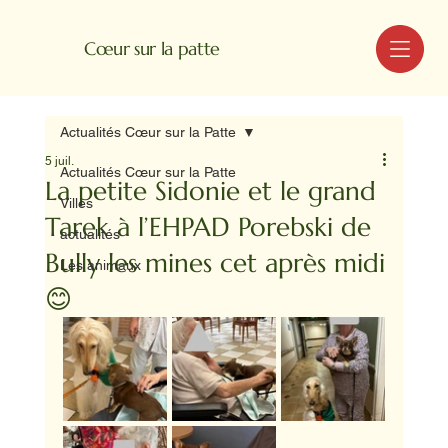
MENU
Cœur sur la patte
Actualités Cœur sur la Patte
5 juil.
Actualités Cœur sur la Patte
La petite Sidonie et le grand
Villes
Tarek à l’EHPAD Porebski de
actualités
Bully les mines cet après midi
Les animaux
😊