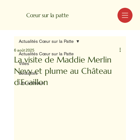
MENU
Cœur sur la patte
Actualités Cœur sur la Patte
6 août 2025
Actualités Cœur sur la Patte
La visite de Maddie Merlin
Villes
Nevy et plume au Château
actualités
d’Ecaillon
Les animaux