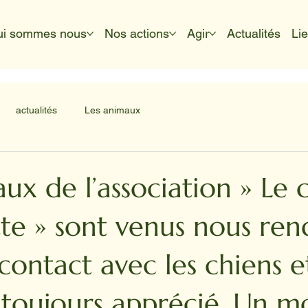
ui sommes nous
Nos actions
Agir
Actualités
Li
actualités
Les animaux
ux de l’association » Le
tte » sont venus nous ren
e contact avec les chiens e
t toujours apprécié. Un 