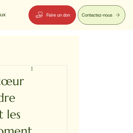
eux
Faire un don
Contactez-nous
 cœur
dre
t les
moment