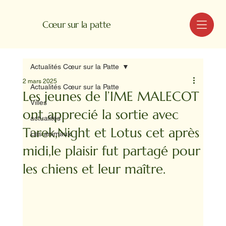
MENU
Cœur sur la patte
Actualités Cœur sur la Patte
2 mars 2025
Actualités Cœur sur la Patte
Les jeunes de l’IME MALECOT
Villes
ont apprecié la sortie avec
actualités
Tarek,Night et Lotus cet après
Les animaux
midi,le plaisir fut partagé pour
les chiens et leur maître.