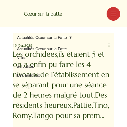
MENU
Cœur sur la patte
Actualités Cœur sur la Patte
19 févr. 2025
Actualités Cœur sur la Patte
Les orchidées,ils étaient 5 et
Villes
on a enfin pu faire les 4
actualités
niveaux de l’établissement en
Les animaux
se séparant pour une séance
de 2 heures malgré tout.Des
résidents heureux.Pattie,Tino,
Romy,Tango pour sa prem...