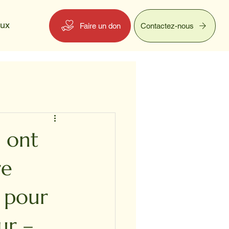
eux
Faire un don
Contactez-nous
 ont
re
 pour
ur –