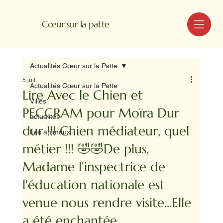
MENU
Cœur sur la patte
Actualités Cœur sur la Patte
5 juil.
Actualités Cœur sur la Patte
Lire Avec le Chien et
Villes
PECCRAM pour Moïra Dur
actualités
dur !!! Chien médiateur, quel
Les animaux
métier !!! 🤣🤣De plus,
Madame l'inspectrice de
l'éducation nationale est
venue nous rendre visite...Elle
a été enchantée