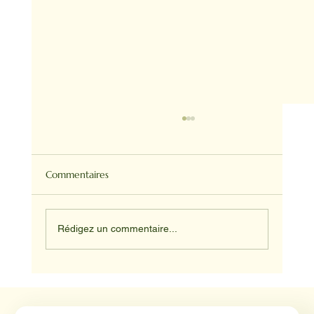
Commentaires
Rédigez un commentaire...
Médiation animale en milieu hospitalier :
un éclairage par Reporterre