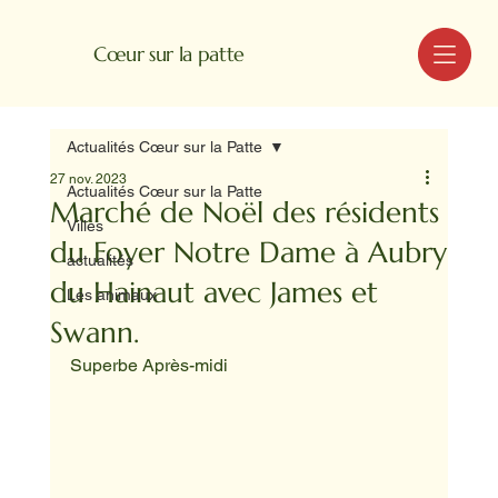
MENU
Cœur sur la patte
Actualités Cœur sur la Patte
27 nov. 2023
Actualités Cœur sur la Patte
Marché de Noël des résidents
Villes
du Foyer Notre Dame à Aubry
actualités
du Hainaut avec James et
Les animaux
Swann.
Superbe Après-midi 