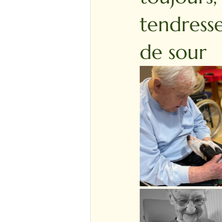
tendress
de sour