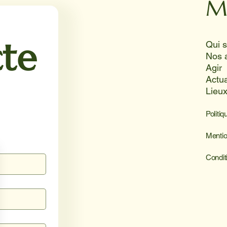
M
solei
te
Nos 
Agir
Actua
Lieu
Politiq
Mentio
Condit