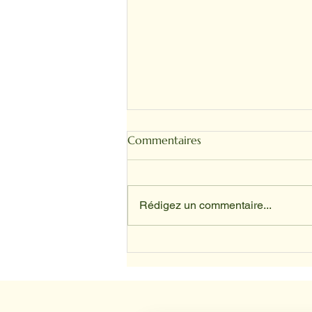
Commentaires
Rédigez un commentaire...
Depuis avril, nos animaux ont
trouvé leur place au sein du
service d’oncologie du CHU
de Lille.