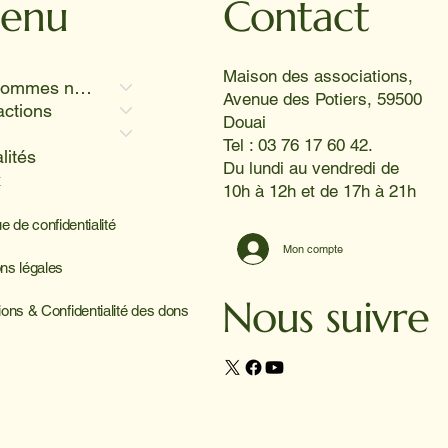
enu
Contact
l 😊
Maison des associations,
Qui sommes nous
Avenue des Potiers, 59500
actions
Douai
Tel : 03 76 17 60 42.
lités
Du lundi au vendredi de
x
10h à 12h et de 17h à 21h
ue de confidentialité
Mon compte
ns légales
Nous suivre
ions & Confidentialité des dons