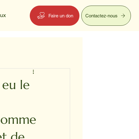
eux
Faire un don
Contactez-nous
 eu le
. Comme
et de