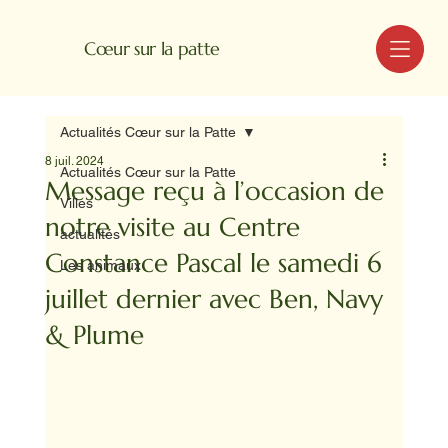
MENU
Cœur sur la patte
Actualités Cœur sur la Patte
8 juil. 2024
Actualités Cœur sur la Patte
Message reçu à l’occasion de
Villes
notre visite au Centre
actualités
Constance Pascal le samedi 6
Les animaux
juillet dernier avec Ben, Navy
& Plume