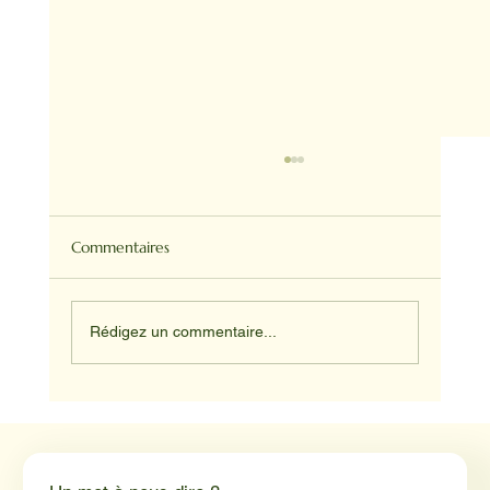
Commentaires
Rédigez un commentaire...
Médiation animale en milieu hospitalier :
un éclairage par Reporterre