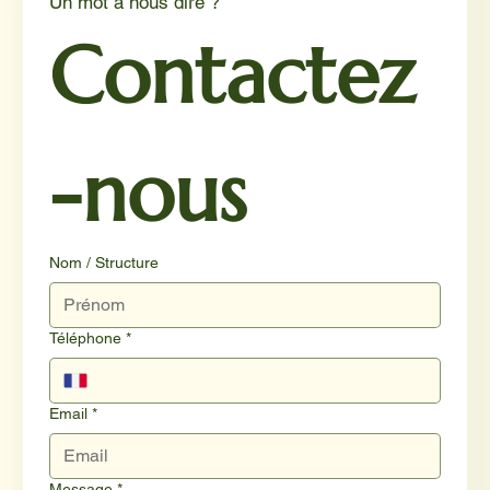
Un mot à nous dire ?
Contactez
-nous
Nom / Structure
Téléphone
*
Email
*
Message
*