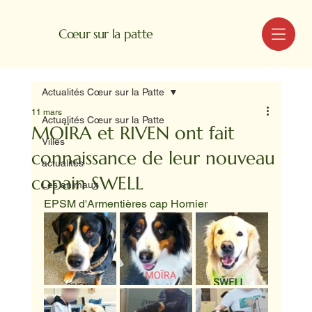
MENU
Cœur sur la patte
Actualités Cœur sur la Patte
11 mars
Actualités Cœur sur la Patte
MOÏRA et RIVEN ont fait
Villes
connaissance de leur nouveau
actualités
copain SWELL
Les animaux
EPSM d'Armentières cap Hornier