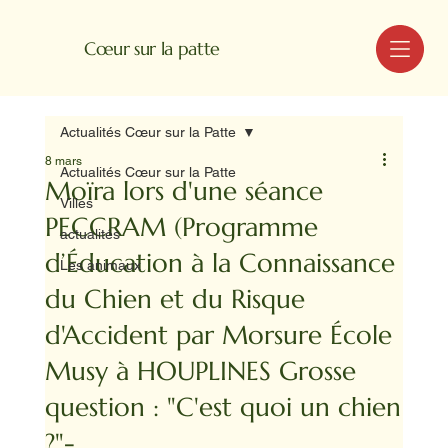
MENU
Cœur sur la patte
Actualités Cœur sur la Patte
8 mars
Actualités Cœur sur la Patte
Moïra lors d'une séance
Villes
PECCRAM (Programme
actualités
d’Éducation à la Connaissance
Les animaux
du Chien et du Risque
d'Accident par Morsure École
Musy à HOUPLINES Grosse
question : "C'est quoi un chien
?"-