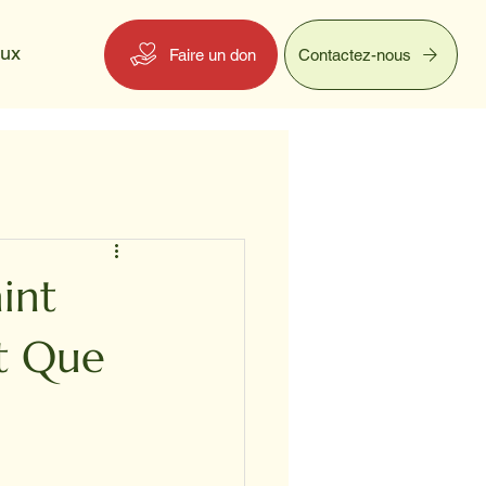
eux
Faire un don
Contactez-nous
int
ût Que