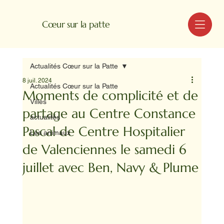
MENU
Cœur sur la patte
Actualités Cœur sur la Patte
8 juil. 2024
Actualités Cœur sur la Patte
Moments de complicité et de
Villes
partage au Centre Constance
actualités
Pascal de Centre Hospitalier
Les animaux
de Valenciennes le samedi 6
juillet avec Ben, Navy & Plume