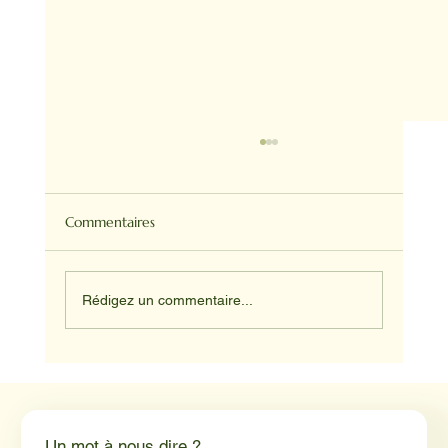
Commentaires
Rédigez un commentaire...
Médiation animale en milieu hospitalier :
un éclairage par Reporterre
Un mot à nous dire ?