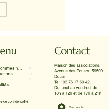
s-midi vivante et joyeuse
hpad de Fouquières-les-
 où Twiggy, Koka et
or ont provoqué des
res aussi radieux que le
enu
Contact
l 😊
Maison des associations,
Qui sommes nous
Avenue des Potiers, 59500
actions
Douai
Tel : 03 76 17 60 42.
lités
Du lundi au vendredi de
x
10h à 12h et de 17h à 21h
ue de confidentialité
Mon compte