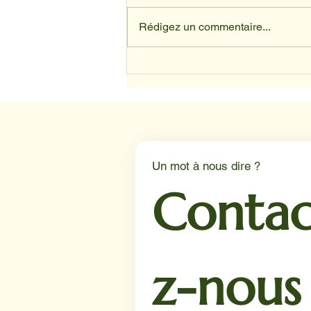
Rédigez un commentaire...
Depuis avril, nos animaux ont
trouvé leur place au sein du
service d’oncologie du CHU
de Lille.
Un mot à nous dire ?
Contac
z-nous