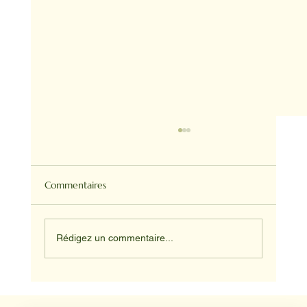
Commentaires
Rédigez un commentaire...
Médiation animale en milieu hospitalier :
un éclairage par Reporterre