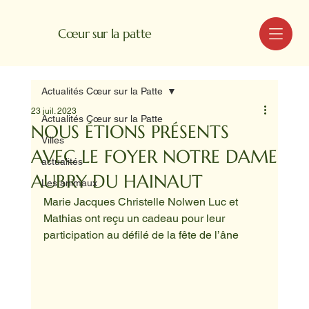
MENU
Cœur sur la patte
Actualités Cœur sur la Patte
23 juil. 2023
Actualités Cœur sur la Patte
NOUS ÉTIONS PRÉSENTS
Villes
AVEC LE FOYER NOTRE DAME
actualités
AUBRY DU HAINAUT
Les animaux
Marie Jacques Christelle Nolwen Luc et 
Mathias ont reçu un cadeau pour leur 
participation au défilé de la fête de l’âne 