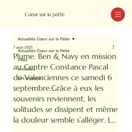
MENU
Cœur sur la patte
Actualités Cœur sur la Patte
7 sept. 2025
Actualités Cœur sur la Patte
Plume, Ben & Navy en mission
Villes
au Centre Constance Pascal
actualités
de Valenciennes ce samedi 6
Les animaux
septembre.Grâce à eux les
souvenirs reviennent, les
solitudes se dissipent et même
la douleur semble s’alléger. L...