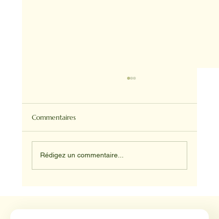
Commentaires
Rédigez un commentaire...
Médiation animale en milieu hospitalier :
un éclairage par Reporterre