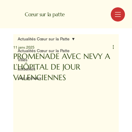
MENU
Cœur sur la patte
Actualités Cœur sur la Patte
11 janv. 2025
Actualités Cœur sur la Patte
PROMENADE AVEC NEVY A
Villes
L’HÔPITAL DE JOUR
actualités
VALENCIENNES
Les animaux