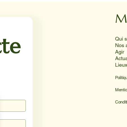
M
te
Nos 
Agir
Actua
Lieu
Politiq
Mentio
Condit