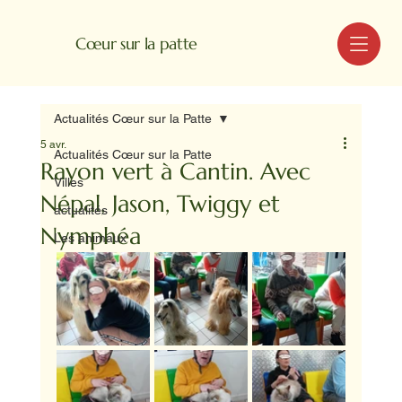
MENU
Cœur sur la patte
Actualités Cœur sur la Patte
5 avr.
Actualités Cœur sur la Patte
Rayon vert à Cantin. Avec
Villes
Népal, Jason, Twiggy et
actualités
Nymphéa
Les animaux