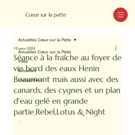
MENU
Cœur sur la patte
Actualités Cœur sur la Patte
15 janv. 2024
Actualités Cœur sur la Patte
Séance à la fraîche au foyer de
Villes
vie bord des eaux Henin
actualités
Beaumont mais aussi avec des
Les animaux
canards, des cygnes et un plan
d’eau gelé en grande
partie.Rebel,Lotus & Night
.