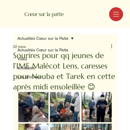
MENU
Cœur sur la patte
Actualités Cœur sur la Patte
22 mars
Actualités Cœur sur la Patte
Sourires pour qq jeunes de
Villes
l’IME Malécot Lens, caresses
actualités
pour Nouba et Tarek en cette
Les animaux
après midi ensoleillée 😊