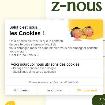
z-nous
Nom / Structure
Téléphone
*
Email
*
Message
*
En
fo