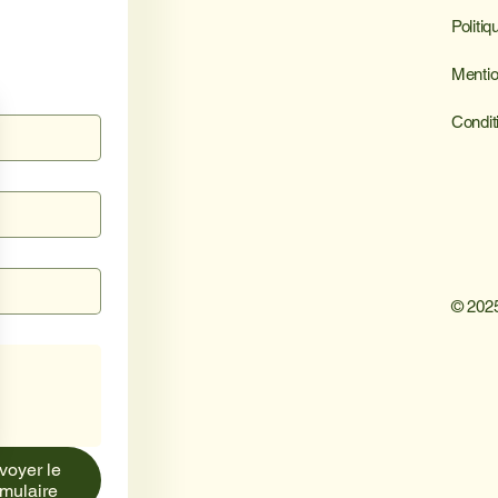
Politiq
Mentio
Condit
© 2025
voyer le
rmulaire