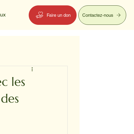
eux
Faire un don
Contactez-nous
c les
 des