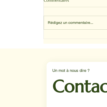
Commentaires
Rédigez un commentaire...
Depuis avril, nos animaux ont
trouvé leur place au sein du
service d’oncologie du CHU
de Lille.
Un mot à nous dire ?
Contac