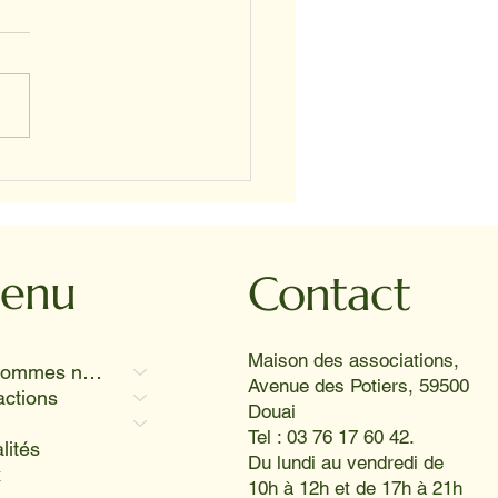
s-midi vivante et joyeuse
hpad de Fouquières-les-
 où Twiggy, Koka et
or ont provoqué des
res aussi radieux que le
enu
Contact
l 😊
Maison des associations,
Qui sommes nous
Avenue des Potiers, 59500
actions
Douai
Tel : 03 76 17 60 42.
lités
Du lundi au vendredi de
x
10h à 12h et de 17h à 21h