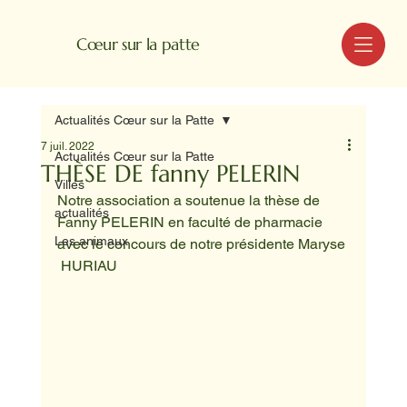
MENU
Cœur sur la patte
Actualités Cœur sur la Patte
7 juil. 2022
Actualités Cœur sur la Patte
THÈSE DE fanny PELERIN
Villes
Notre association a soutenue la thèse de 
actualités
Fanny PELERIN en faculté de pharmacie 
Les animaux
avec le concours de notre présidente Maryse 
 HURIAU