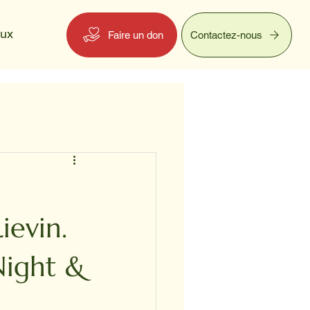
eux
Faire un don
Contactez-nous
ievin.
Night &