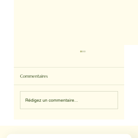
Commentaires
Rédigez un commentaire...
Médiation animale en milieu hospitalier :
un éclairage par Reporterre