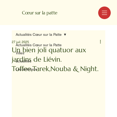
MENU
Cœur sur la patte
Actualités Cœur sur la Patte
27 juil. 2025
Actualités Cœur sur la Patte
Un bien joli quatuor aux
Villes
jardins de Liévin.
actualités
Toffee,Tarek,Nouba & Night.
Les animaux