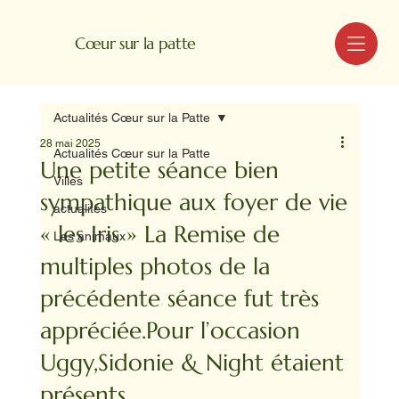
MENU
Cœur sur la patte
Actualités Cœur sur la Patte
28 mai 2025
Actualités Cœur sur la Patte
Une petite séance bien
Villes
sympathique aux foyer de vie
actualités
« les Iris » La Remise de
Les animaux
multiples photos de la
précédente séance fut très
appréciée.Pour l’occasion
Uggy,Sidonie & Night étaient
présents.