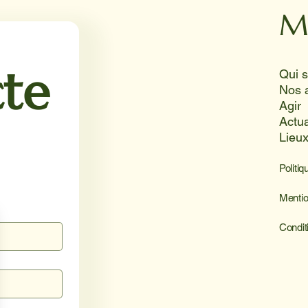
M
te
Nos 
Agir
Actua
Lieu
Politiq
Mentio
Condit