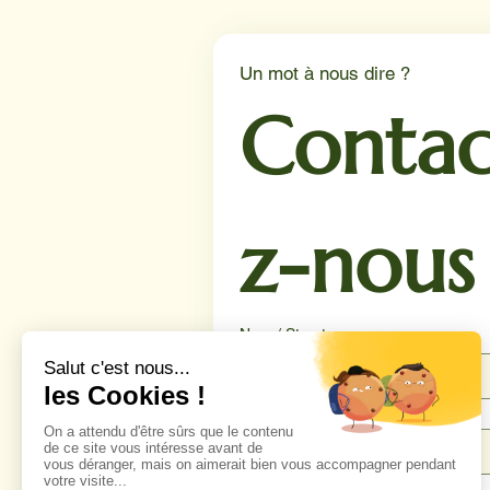
Un mot à nous dire ?
Contac
z-nous
Nom / Structure
Téléphone
*
Email
*