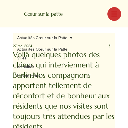
MENU
Cœur sur la patte
Actualités Cœur sur la Patte
27 mai 2024
Actualités Cœur sur la Patte
Voilà quelques photos des
Villes
chiens qui interviennent à
actualités
Barlin.Nos compagnons
Les animaux
apportent tellement de
réconfort et de bonheur aux
résidents que nos visites sont
toujours très attendues par les
résidents.